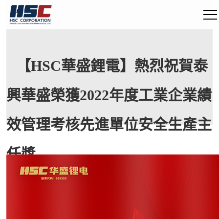
【HSC華盛鋰電】熱烈祝賀泰
興華盛榮獲2022年度工業企業績
效管理考核先進單位安全生產主
任獎
2023.05.25