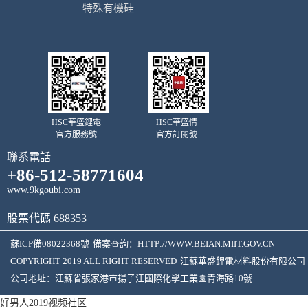
特殊有機硅
HSC華盛鋰電
HSC華盛情
官方服務號
官方訂閱號
聯系電話
+86-512-58771604
www.9kgoubi.com
股票代碼 688353
蘇ICP備08022368號
備案查詢：
HTTP://WWW.BEIAN.MIIT.GOV.CN
COPYRIGHT 2019 ALL RIGHT RESERVED
江蘇華盛鋰電材料股份有限公司
公司地址：江蘇省張家港市揚子江國際化學工業園青海路10號
好男人2019视频社区