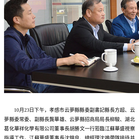
10月23日下午，孝感市云夢縣縣委副書記縣長方超、云
夢縣委常委、副縣長龔華雄、云夢縣招商局局長柳駿、湖北
葛化華祥化學有限公司董事長胡勝文一行蒞臨江蘇華盛視察
指導工作，江蘇華盛董事長沈錦良、總經理沈鳴帶隊接待并