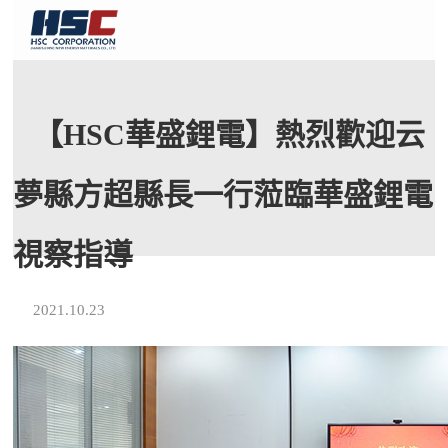
【HSC華盛鋰電】熱烈歡迎云
夢縣方超縣長一行蒞臨華盛鋰電
視察指導
2021.10.23