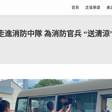
首頁
走進華盛
產
進消防中隊 為消防官兵 “送清涼