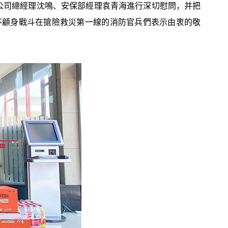
。公司總經理沈鳴、安保部經理袁青海進行深切慰問，并把
不顧身戰斗在搶險救災第一線的消防官兵們表示由衷的敬