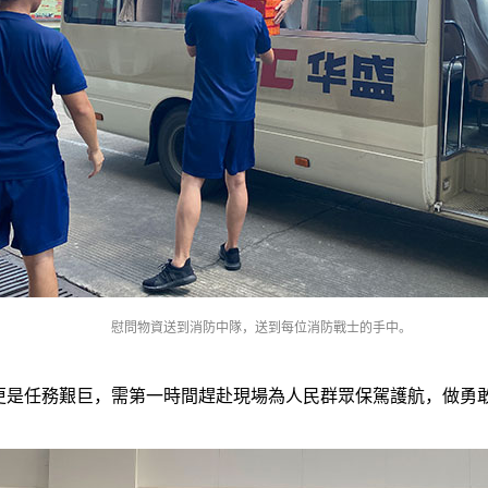
慰問物資送到消防中隊，送到每位消防戰士的手中。
是任務艱巨，需第一時間趕赴現場為人民群眾保駕護航，做勇敢