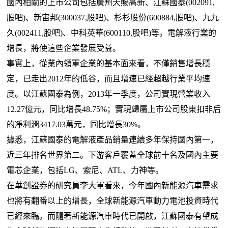
國內相關的上市公司包括廣州天賜高新、江蘇國泰(002091,
股吧)、新宙邦(300037,股吧)、杉杉股份(600884,股吧)、九九
久(002411,股吧)、中科英華(600110,股吧)等。電解液行業的
增長，將使這些企業發展受益。
事實上，從業內領軍企業的基本面來看，不僅銷售增長穩
定，已走出2012年的低谷，而且增速已經超越行業平均速
度。以江蘇國泰為例，2013年一季度，公司實現營業收入
12.27億元，同比增長48.75%；實現歸屬上市公司股東扣非后
的凈利潤3417.03萬元，同比增長30%。
據悉，江蘇國泰的電解液產品銷量連續多年保持國內第一，
近三年排名世界第二。下游客戶覆蓋全球前十名及國內主要
電芯企業，包括LG、索尼、ATL、力神等。
在華創證券的研究員李大軍看來，今年國內新能源汽車需求
也將有翻番以上的增長，全球新能源汽車動力電池投資時代
已經來臨。而隨著新能源汽車時代已開啟，江蘇國泰有望成