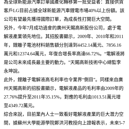
為全球新能源汽車訂單國產化轉移第一批受益者：直接供貨
客戶LG目前占據全球新能源汽車鋰電市場40%以上份額。該
公司有望最先獲得國際訂單，為成長性打開巨大空間。
另外，今年7月成功過會的廣州天賜高新股份公司，處于電
解液產業領先地位。其招股書顯示，2009年、2010年和2011
年，鋰離子電池材料銷售額分別達到4452.14萬元、7856.16
萬元和12374.64萬元，年復合增長率高達66.72%。“電解液將
是公司未來成長最主要的動力。”天賜高新技術中心總監李
永坤說。
此外，鋰離子電解液高毛利率也令業界“側目”。同樣來自廣
州天賜高新的招股書顯示，電解液產品的毛利率由2009年的
27.76%提升至2011年35.15%，對應的毛利由1013.51萬元增
至4349.72萬元。
綜合來說，目前業內人士一致看好電解液產業的巨大潛力空
間，據蘇州大學能源學院鄭洪河教授向上證報表示，未來5-7