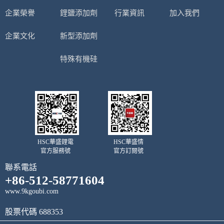
企業榮譽
鋰鹽添加劑
行業資訊
加入我們
企業文化
新型添加劑
特殊有機硅
HSC華盛鋰電
HSC華盛情
官方服務號
官方訂閱號
聯系電話
+86-512-58771604
www.9kgoubi.com
股票代碼 688353