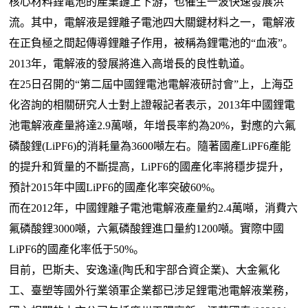
核心材料鋰電池的產業鏈上下游，也催生一波快速發展洪
流。其中，電解液是鋰離子電池四大關鍵材料之一，電解液
在正負極之間起傳導鋰離子作用，被稱為鋰電池的“血液”。
2013年，電解液的發展將進入高增長的良性軌道。
在25日召開的“第二屆中國鋰電池電解液研討會”上，上海亞
化咨詢的相關研究人士對上證報記者表示，2013年中國鋰電
池電解液產量將達2.9萬噸，年增長率約為20%，對應的六氟
磷酸鋰(LiPF6)的消耗量為3600噸左右。隨著國產LiPF6產能
的提升和質量的不斷提高，LiPF6的國產化率將穩步提升，
預計2015年中國LiPF6的國產化率突破60%。
而在2012年，中國鋰離子電池電解液產量約2.4萬噸，消費六
氟磷酸鋰3000噸，六氟磷酸鋰進口量約1200噸。實際中國
LiPF6的國產化率低于50%。
目前，巴斯夫、安逸達(陶氏和宇部合資企業)、大金氟化
工、臺塑等國外行業領軍企業都已涉足鋰電池電解液業務，